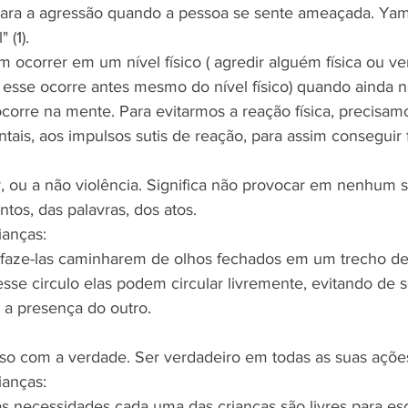
 para a agressão quando a pessoa se sente ameaçada. Ya
 (1).
 ocorrer em um nível físico ( agredir alguém física ou ve
 esse ocorre antes mesmo do nível físico) quando ainda n
ocorre na mente. Para evitarmos a reação física, precisamo
ais, aos impulsos sutis de reação, para assim conseguir f
, ou a não violência. Significa não provocar em nenhum s
os, das palavras, dos atos. 
ianças: 
faze-las caminharem de olhos fechados em um trecho del
sse circulo elas podem circular livremente, evitando de s
a presença do outro.
so com a verdade. Ser verdadeiro em todas as suas açõe
ianças:
s necessidades cada uma das crianças são livres para e