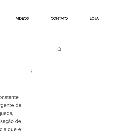
VIDEOS
CONTATO
LOJA
Login
onstante 
rgente de  
quada, 
nsação de 
cia que é 