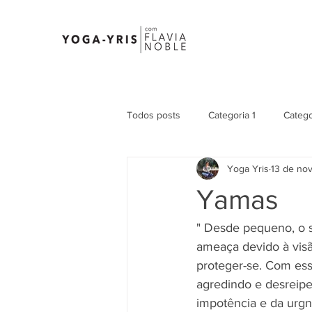
Todos posts
Categoria 1
Catego
Yoga Yris
13 de no
Yamas
" Desde pequeno, o 
ameaça devido à visã
proteger-se. Com ess
agredindo e desreipe
impotência e da urgn