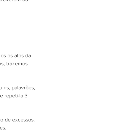
os os atos da 
s, trazemos 
ins, palavrões, 
 repeti-la 3 
lo de excessos. 
es.