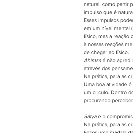
natural, como partir
impulso que é natural"
Esses impulsos podem
em um nível mental (
físico, mas a reação 
à nossas reações ment
de chegar ao físico.
Ahimsa 
é não agredir
através dos pensament
Na prática, para as cr
Uma boa atividade é 
um circulo. Dentro de
procurando perceber 
Satya
 é o compromis
Na prática, para as cr
Fazer uma madala da